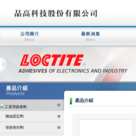
產品介紹
螺絲固定劑
管路密封劑