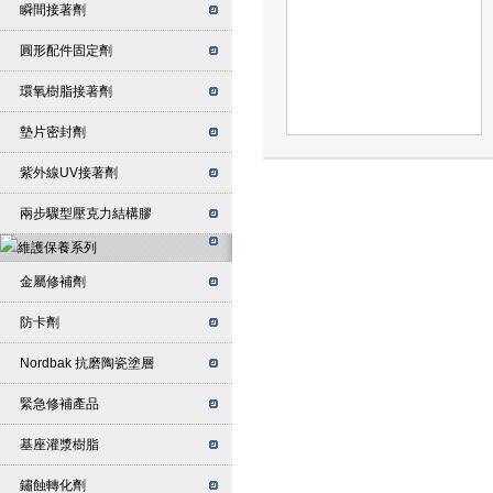
瞬間接著劑
圓形配件固定劑
環氧樹脂接著劑
墊片密封劑
紫外線UV接著劑
兩步驟型壓克力結構膠
金屬修補劑
防卡劑
Nordbak 抗磨陶瓷塗層
緊急修補產品
基座灌漿樹脂
鏽蝕轉化劑