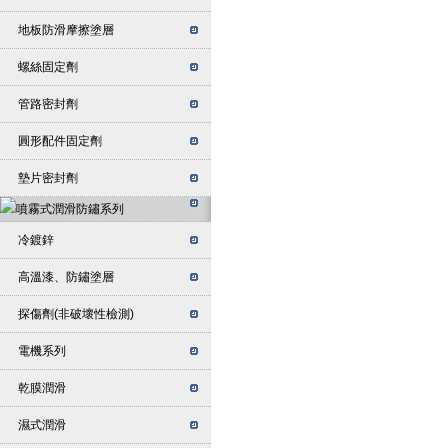
地板防滑摩擦塗層
螺絲固定劑
管路密封劑
圓形配件固定劑
墊片密封劑
冷鍍鋅
高溫漆、防鏽塗層
探傷劑(非破壞性檢測)
電機系列
乾膜潤滑
濕式潤滑